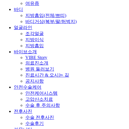
여유증
바디
지방흡입(전체/쁘띠)
바디거상(복부/팔/허벅지)
얼굴라인
조각얼굴
지방이식
지방흡입
바이브소개
VIBE Story
의료진소개
병원 둘러보기
진료시간 & 오시는 길
공지사항
안전수술케어
안전케어시스템
고압산소치료
수술 후 주의사항
전후사진
수술 전후사진
수술후기