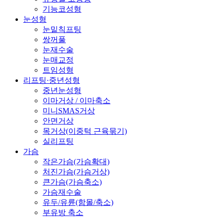
기능코성형
눈성형
눈밑칙프팅
쌍꺼풀
눈재수술
눈매교정
트임성형
리프팅·중년성형
중년눈성형
이마거상 / 이마축소
미니SMAS거상
안면거상
목거상(이중턱 근육묶기)
실리프팅
가슴
작은가슴(가슴확대)
처진가슴(가슴거상)
큰가슴(가슴축소)
가슴재수술
유두/유륜(함몰/축소)
부유방 축소