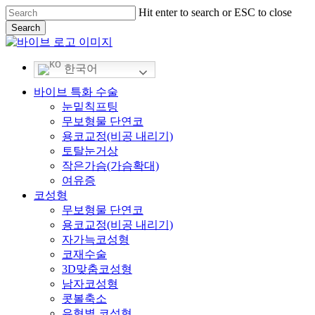
Skip
Hit enter to search or ESC to close
to
Search
main
Close
content
Search
한국어
Menu
바이브 특화 수술
눈밑칙프팅
무보형물 단연코
용코교정(비공 내리기)
토탈눈거상
작은가슴(가슴확대)
여유증
코성형
무보형물 단연코
용코교정(비공 내리기)
자가늑코성형
코재수술
3D맞춤코성형
남자코성형
콧볼축소
유형별 코성형