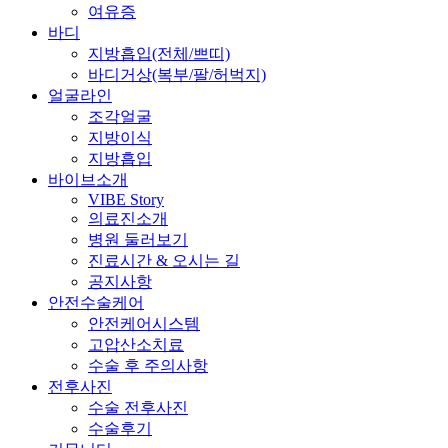
여유증
바디
지방흡입(전체/쁘띠)
바디거상(복부/팔/허벅지)
얼굴라인
조각얼굴
지방이식
지방흡입
바이브소개
VIBE Story
의료진소개
병원 둘러보기
진료시간 & 오시는 길
공지사항
안전수술케어
안전케어시스템
고압산소치료
수술 후 주의사항
전후사진
수술 전후사진
수술후기