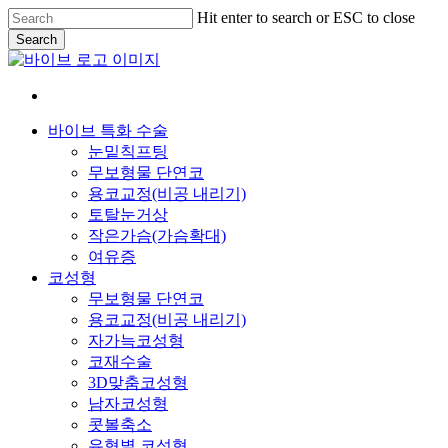
Skip
Hit enter to search or ESC to close
to
Search
main
Close
content
Search
Menu
바이브 특화 수술
눈밑칙프팅
무보형물 단연코
용코교정(비공 내리기)
토탈눈거상
작은가슴(가슴확대)
여유증
코성형
무보형물 단연코
용코교정(비공 내리기)
자가늑코성형
코재수술
3D맞춤코성형
남자코성형
콧볼축소
유형별 코성형