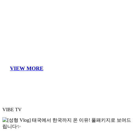
VIEW MORE
VIBE TV
Play
P
Video
V