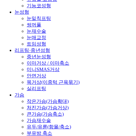
기능코성형
눈성형
눈밑칙프팅
쌍꺼풀
눈재수술
눈매교정
트임성형
리프팅·중년성형
중년눈성형
이마거상 / 이마축소
미니SMAS거상
안면거상
목거상(이중턱 근육묶기)
실리프팅
가슴
작은가슴(가슴확대)
처진가슴(가슴거상)
큰가슴(가슴축소)
가슴재수술
유두/유륜(함몰/축소)
부유방 축소