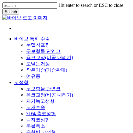
Skip
Hit enter to search or ESC to close
to
Search
main
Close
content
Search
Menu
바이브 특화 수술
눈밑칙프팅
무보형물 단연코
용코교정(비공 내리기)
토탈눈거상
작은가슴(가슴확대)
여유증
코성형
무보형물 단연코
용코교정(비공 내리기)
자가늑코성형
코재수술
3D맞춤코성형
남자코성형
콧볼축소
유형별 코성형