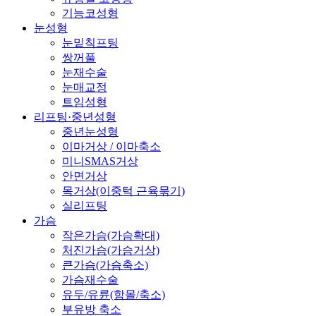
기능코성형
눈성형
눈밑칙프팅
쌍꺼풀
눈재수술
눈매교정
트임성형
리프팅·중년성형
중년눈성형
이마거상 / 이마축소
미니SMAS거상
안면거상
목거상(이중턱 근육묶기)
실리프팅
가슴
작은가슴(가슴확대)
처진가슴(가슴거상)
큰가슴(가슴축소)
가슴재수술
유두/유륜(함몰/축소)
부유방 축소