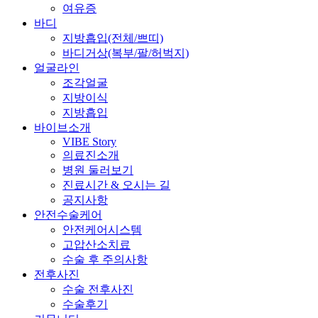
여유증
바디
지방흡입(전체/쁘띠)
바디거상(복부/팔/허벅지)
얼굴라인
조각얼굴
지방이식
지방흡입
바이브소개
VIBE Story
의료진소개
병원 둘러보기
진료시간 & 오시는 길
공지사항
안전수술케어
안전케어시스템
고압산소치료
수술 후 주의사항
전후사진
수술 전후사진
수술후기