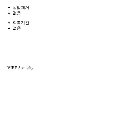
실밥제거
없음
회복기간
없음
VIBE Specialty