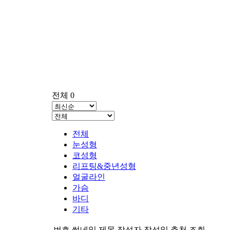
전체 0
전체
눈성형
코성형
리프팅&중년성형
얼굴라인
가슴
바디
기타
번호
썸네일
제목
작성자
작성일
추천
조회