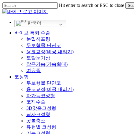
Skip
Hit enter to search or ESC to close
Sea
to
Close
main
Search
content
한국어
Menu
바이브 특화 수술
눈밑칙프팅
무보형물 단연코
용코교정(비공 내리기)
토탈눈거상
작은가슴(가슴확대)
여유증
코성형
무보형물 단연코
용코교정(비공 내리기)
자가늑코성형
코재수술
3D맞춤코성형
남자코성형
콧볼축소
유형별 코성형
기능코성형