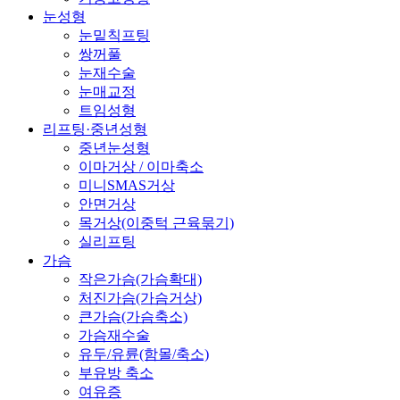
눈성형
눈밑칙프팅
쌍꺼풀
눈재수술
눈매교정
트임성형
리프팅·중년성형
중년눈성형
이마거상 / 이마축소
미니SMAS거상
안면거상
목거상(이중턱 근육묶기)
실리프팅
가슴
작은가슴(가슴확대)
처진가슴(가슴거상)
큰가슴(가슴축소)
가슴재수술
유두/유륜(함몰/축소)
부유방 축소
여유증