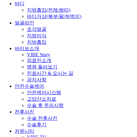
바디
지방흡입(전체/쁘띠)
바디거상(복부/팔/허벅지)
얼굴라인
조각얼굴
지방이식
지방흡입
바이브소개
VIBE Story
의료진소개
병원 둘러보기
진료시간 & 오시는 길
공지사항
안전수술케어
안전케어시스템
고압산소치료
수술 후 주의사항
전후사진
수술 전후사진
수술후기
커뮤니티