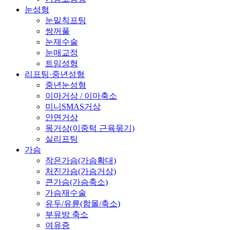
눈성형
눈밑칙프팅
쌍꺼풀
눈재수술
눈매교정
트임성형
리프팅·중년성형
중년눈성형
이마거상 / 이마축소
미니SMAS거상
안면거상
목거상(이중턱 근육묶기)
실리프팅
가슴
작은가슴(가슴확대)
처진가슴(가슴거상)
큰가슴(가슴축소)
가슴재수술
유두/유륜(함몰/축소)
부유방 축소
여유증