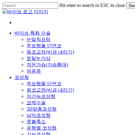
Skip
Hit enter to search or ESC to close
Sea
to
Close
main
Search
content
Menu
바이브 특화 수술
눈밑칙프팅
무보형물 단연코
용코교정(비공 내리기)
토탈눈거상
작은가슴(가슴확대)
여유증
코성형
무보형물 단연코
용코교정(비공 내리기)
자가늑코성형
코재수술
3D맞춤코성형
남자코성형
콧볼축소
유형별 코성형
기능코성형