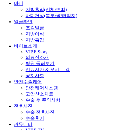
바디
지방흡입(전체/쁘띠)
바디거상(복부/팔/허벅지)
얼굴라인
조각얼굴
지방이식
지방흡입
바이브소개
VIBE Story
의료진소개
병원 둘러보기
진료시간 & 오시는 길
공지사항
안전수술케어
안전케어시스템
고압산소치료
수술 후 주의사항
전후사진
수술 전후사진
수술후기
커뮤니티