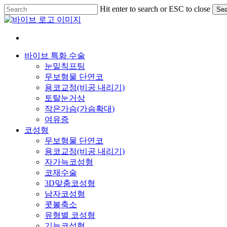
Skip
Hit enter to search or ESC to close
Sea
to
Close
main
Search
content
Menu
바이브 특화 수술
눈밑칙프팅
무보형물 단연코
용코교정(비공 내리기)
토탈눈거상
작은가슴(가슴확대)
여유증
코성형
무보형물 단연코
용코교정(비공 내리기)
자가늑코성형
코재수술
3D맞춤코성형
남자코성형
콧볼축소
유형별 코성형
기능코성형