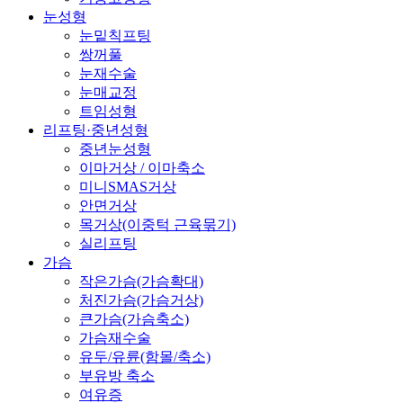
눈성형
눈밑칙프팅
쌍꺼풀
눈재수술
눈매교정
트임성형
리프팅·중년성형
중년눈성형
이마거상 / 이마축소
미니SMAS거상
안면거상
목거상(이중턱 근육묶기)
실리프팅
가슴
작은가슴(가슴확대)
처진가슴(가슴거상)
큰가슴(가슴축소)
가슴재수술
유두/유륜(함몰/축소)
부유방 축소
여유증