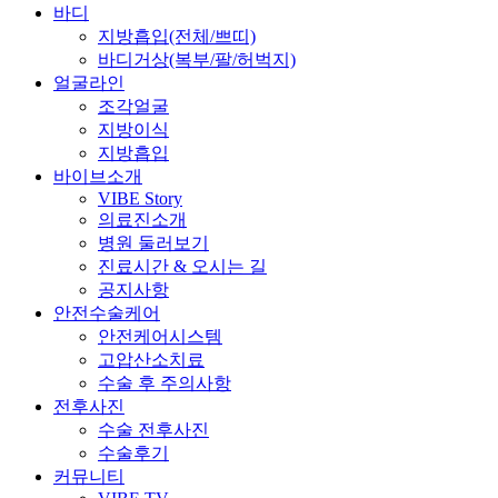
바디
지방흡입(전체/쁘띠)
바디거상(복부/팔/허벅지)
얼굴라인
조각얼굴
지방이식
지방흡입
바이브소개
VIBE Story
의료진소개
병원 둘러보기
진료시간 & 오시는 길
공지사항
안전수술케어
안전케어시스템
고압산소치료
수술 후 주의사항
전후사진
수술 전후사진
수술후기
커뮤니티