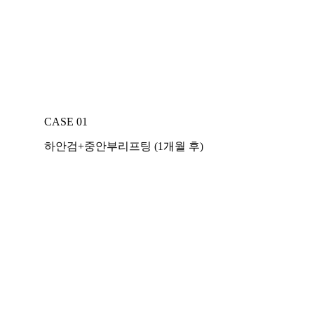
CASE 01
하안검+중안부리프팅 (1개월 후)