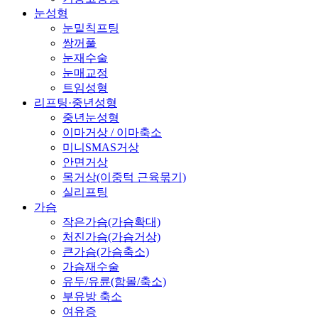
눈성형
눈밑칙프팅
쌍꺼풀
눈재수술
눈매교정
트임성형
리프팅·중년성형
중년눈성형
이마거상 / 이마축소
미니SMAS거상
안면거상
목거상(이중턱 근육묶기)
실리프팅
가슴
작은가슴(가슴확대)
처진가슴(가슴거상)
큰가슴(가슴축소)
가슴재수술
유두/유륜(함몰/축소)
부유방 축소
여유증