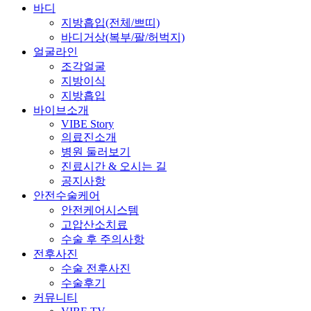
바디
지방흡입(전체/쁘띠)
바디거상(복부/팔/허벅지)
얼굴라인
조각얼굴
지방이식
지방흡입
바이브소개
VIBE Story
의료진소개
병원 둘러보기
진료시간 & 오시는 길
공지사항
안전수술케어
안전케어시스템
고압산소치료
수술 후 주의사항
전후사진
수술 전후사진
수술후기
커뮤니티