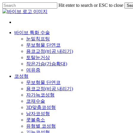
Skip
Hit enter to search or ESC to close
Sea
to
Close
main
Search
content
Menu
바이브 특화 수술
눈밑칙프팅
무보형물 단연코
용코교정(비공 내리기)
토탈눈거상
작은가슴(가슴확대)
여유증
코성형
무보형물 단연코
용코교정(비공 내리기)
자가늑코성형
코재수술
3D맞춤코성형
남자코성형
콧볼축소
유형별 코성형
기능코성형