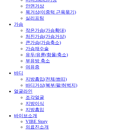
안면거상
목거상(이중턱 근육묶기)
실리프팅
가슴
작은가슴(가슴확대)
처진가슴(가슴거상)
큰가슴(가슴축소)
가슴재수술
유두/유륜(함몰/축소)
부유방 축소
여유증
바디
지방흡입(전체/쁘띠)
바디거상(복부/팔/허벅지)
얼굴라인
조각얼굴
지방이식
지방흡입
바이브소개
VIBE Story
의료진소개