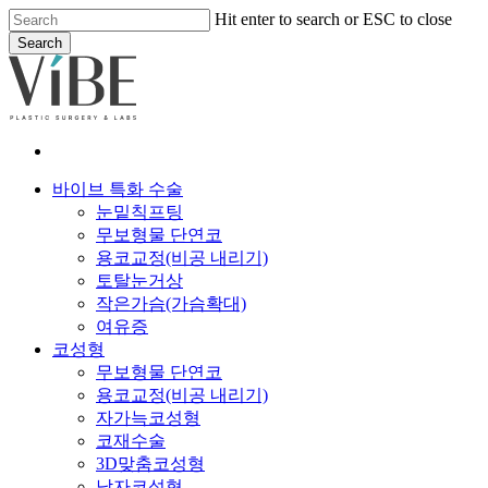
Skip
Hit enter to search or ESC to close
to
Search
main
Close
content
Search
Menu
바이브 특화 수술
눈밑칙프팅
무보형물 단연코
용코교정(비공 내리기)
토탈눈거상
작은가슴(가슴확대)
여유증
코성형
무보형물 단연코
용코교정(비공 내리기)
자가늑코성형
코재수술
3D맞춤코성형
남자코성형