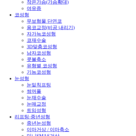
작은가슴(가슴확대)
여유증
코성형
무보형물 단연코
용코교정(비공 내리기)
자가늑코성형
코재수술
3D맞춤코성형
남자코성형
콧볼축소
유형별 코성형
기능코성형
눈성형
눈밑칙프팅
쌍꺼풀
눈재수술
눈매교정
트임성형
리프팅·중년성형
중년눈성형
이마거상 / 이마축소
미니SMAS거상