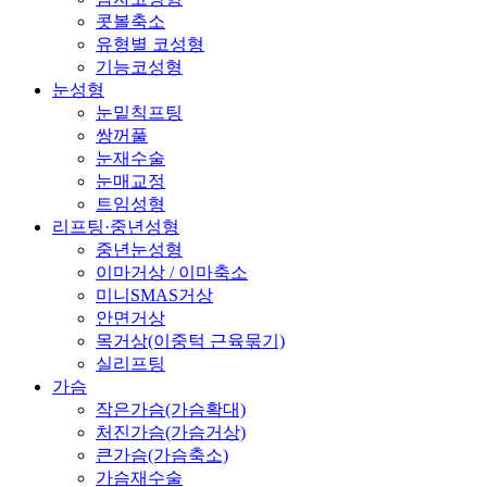
콧볼축소
유형별 코성형
기능코성형
눈성형
눈밑칙프팅
쌍꺼풀
눈재수술
눈매교정
트임성형
리프팅·중년성형
중년눈성형
이마거상 / 이마축소
미니SMAS거상
안면거상
목거상(이중턱 근육묶기)
실리프팅
가슴
작은가슴(가슴확대)
처진가슴(가슴거상)
큰가슴(가슴축소)
가슴재수술