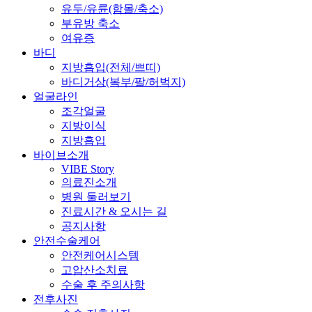
유두/유륜(함몰/축소)
부유방 축소
여유증
바디
지방흡입(전체/쁘띠)
바디거상(복부/팔/허벅지)
얼굴라인
조각얼굴
지방이식
지방흡입
바이브소개
VIBE Story
의료진소개
병원 둘러보기
진료시간 & 오시는 길
공지사항
안전수술케어
안전케어시스템
고압산소치료
수술 후 주의사항
전후사진