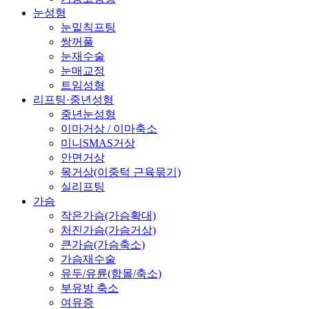
눈성형
눈밑칙프팅
쌍꺼풀
눈재수술
눈매교정
트임성형
리프팅·중년성형
중년눈성형
이마거상 / 이마축소
미니SMAS거상
안면거상
목거상(이중턱 근육묶기)
실리프팅
가슴
작은가슴(가슴확대)
처진가슴(가슴거상)
큰가슴(가슴축소)
가슴재수술
유두/유륜(함몰/축소)
부유방 축소
여유증