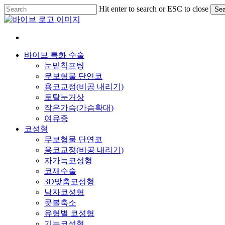
Skip
Hit enter to search or ESC to close
Sea
to
Close
main
Search
content
Menu
바이브 특화 수술
눈밑칙프팅
무보형물 단연코
용코교정(비공 내리기)
토탈눈거상
작은가슴(가슴확대)
여유증
코성형
무보형물 단연코
용코교정(비공 내리기)
자가늑코성형
코재수술
3D맞춤코성형
남자코성형
콧볼축소
유형별 코성형
기능코성형