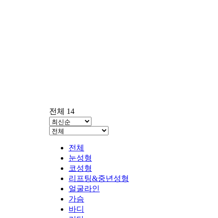
전체 14
전체
눈성형
코성형
리프팅&중년성형
얼굴라인
가슴
바디