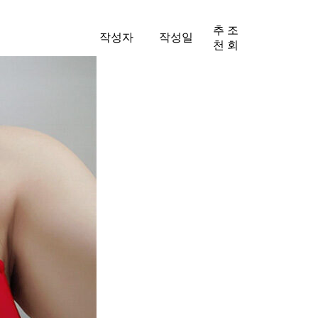
추
조
작성자
작성일
천
회