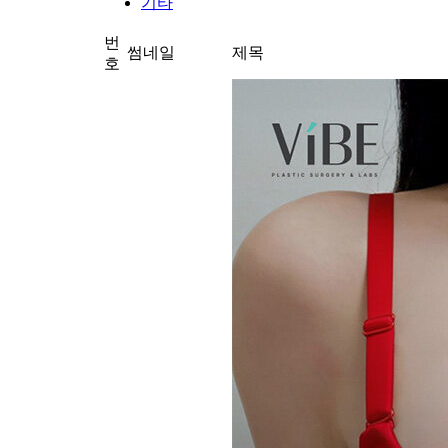
기타
번
썸네일
제목
호