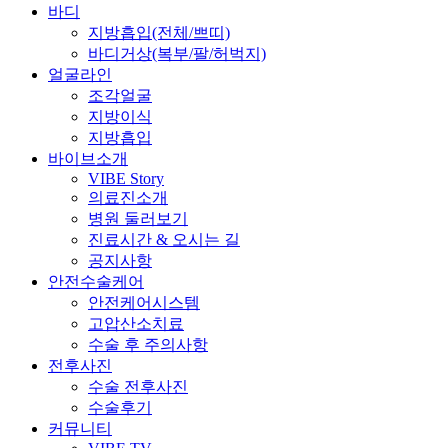
바디
지방흡입(전체/쁘띠)
바디거상(복부/팔/허벅지)
얼굴라인
조각얼굴
지방이식
지방흡입
바이브소개
VIBE Story
의료진소개
병원 둘러보기
진료시간 & 오시는 길
공지사항
안전수술케어
안전케어시스템
고압산소치료
수술 후 주의사항
전후사진
수술 전후사진
수술후기
커뮤니티