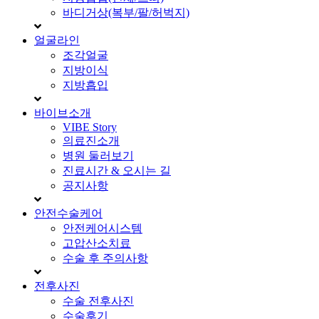
바디거상(복부/팔/허벅지)
얼굴라인
조각얼굴
지방이식
지방흡입
바이브소개
VIBE Story
의료진소개
병원 둘러보기
진료시간 & 오시는 길
공지사항
안전수술케어
안전케어시스템
고압산소치료
수술 후 주의사항
전후사진
수술 전후사진
수술후기