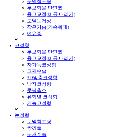
눈밑칙프팅
무보형물 단연코
용코교정(비공 내리기)
토탈눈거상
작은가슴(가슴확대)
여유증
코성형
무보형물 단연코
용코교정(비공 내리기)
자가늑코성형
코재수술
3D맞춤코성형
남자코성형
콧볼축소
유형별 코성형
기능코성형
눈성형
눈밑칙프팅
쌍꺼풀
눈재수술