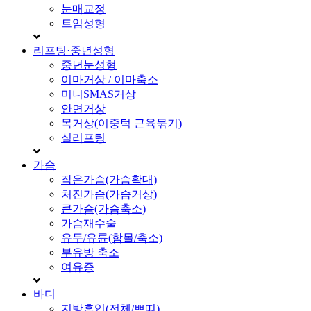
눈매교정
트임성형
리프팅·중년성형
중년눈성형
이마거상 / 이마축소
미니SMAS거상
안면거상
목거상(이중턱 근육묶기)
실리프팅
가슴
작은가슴(가슴확대)
처진가슴(가슴거상)
큰가슴(가슴축소)
가슴재수술
유두/유륜(함몰/축소)
부유방 축소
여유증
바디
지방흡입(전체/쁘띠)