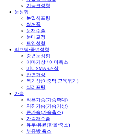
기능코성형
눈성형
눈밑칙프팅
쌍꺼풀
눈재수술
눈매교정
트임성형
리프팅·중년성형
중년눈성형
이마거상 / 이마축소
미니SMAS거상
안면거상
목거상(이중턱 근육묶기)
실리프팅
가슴
작은가슴(가슴확대)
처진가슴(가슴거상)
큰가슴(가슴축소)
가슴재수술
유두/유륜(함몰/축소)
부유방 축소