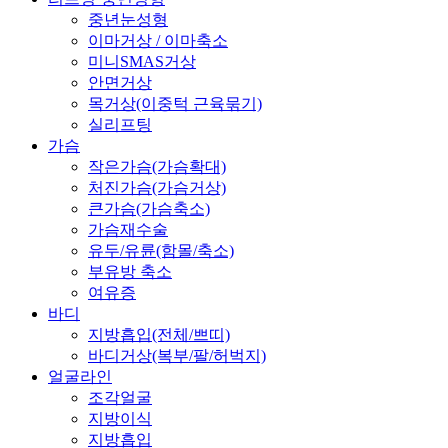
중년눈성형
이마거상 / 이마축소
미니SMAS거상
안면거상
목거상(이중턱 근육묶기)
실리프팅
가슴
작은가슴(가슴확대)
처진가슴(가슴거상)
큰가슴(가슴축소)
가슴재수술
유두/유륜(함몰/축소)
부유방 축소
여유증
바디
지방흡입(전체/쁘띠)
바디거상(복부/팔/허벅지)
얼굴라인
조각얼굴
지방이식
지방흡입