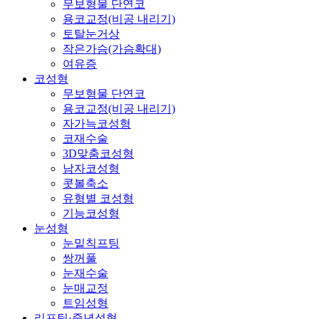
무보형물 단연코
용코교정(비공 내리기)
토탈눈거상
작은가슴(가슴확대)
여유증
코성형
무보형물 단연코
용코교정(비공 내리기)
자가늑코성형
코재수술
3D맞춤코성형
남자코성형
콧볼축소
유형별 코성형
기능코성형
눈성형
눈밑칙프팅
쌍꺼풀
눈재수술
눈매교정
트임성형
리프팅·중년성형