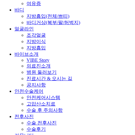
여유증
바디
지방흡입(전체/쁘띠)
바디거상(복부/팔/허벅지)
얼굴라인
조각얼굴
지방이식
지방흡입
바이브소개
VIBE Story
의료진소개
병원 둘러보기
진료시간 & 오시는 길
공지사항
안전수술케어
안전케어시스템
고압산소치료
수술 후 주의사항
전후사진
수술 전후사진
수술후기