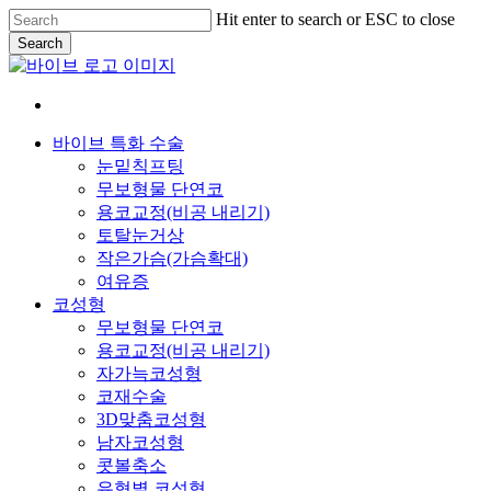
Skip
Hit enter to search or ESC to close
to
Search
main
Close
content
Search
Menu
바이브 특화 수술
눈밑칙프팅
무보형물 단연코
용코교정(비공 내리기)
토탈눈거상
작은가슴(가슴확대)
여유증
코성형
무보형물 단연코
용코교정(비공 내리기)
자가늑코성형
코재수술
3D맞춤코성형
남자코성형
콧볼축소
유형별 코성형