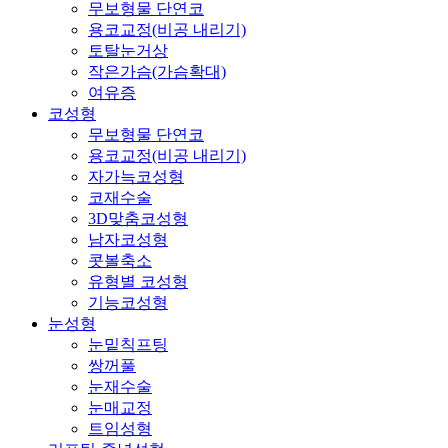
무보형물 단연코
용코교정(비공 내리기)
토탈눈거상
작은가슴(가슴확대)
여유증
코성형
무보형물 단연코
용코교정(비공 내리기)
자가늑코성형
코재수술
3D맞춤코성형
남자코성형
콧볼축소
유형별 코성형
기능코성형
눈성형
눈밑칙프팅
쌍꺼풀
눈재수술
눈매교정
트임성형