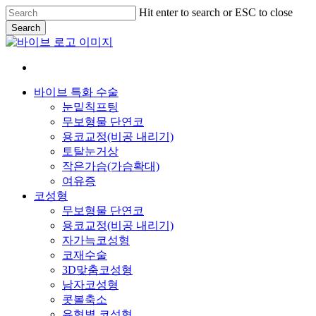
Skip
Hit enter to search or ESC to close
to
Search
main
Close
content
Search
Menu
바이브 특화 수술
눈밑칙프팅
무보형물 단연코
용코교정(비공 내리기)
토탈눈거상
작은가슴(가슴확대)
여유증
코성형
무보형물 단연코
용코교정(비공 내리기)
자가늑코성형
코재수술
3D맞춤코성형
남자코성형
콧볼축소
유형별 코성형