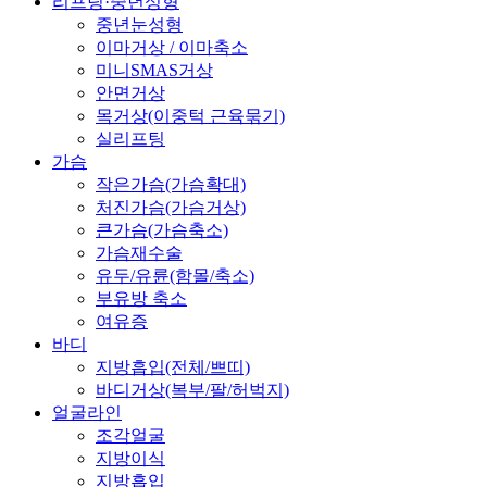
리프팅·중년성형
중년눈성형
이마거상 / 이마축소
미니SMAS거상
안면거상
목거상(이중턱 근육묶기)
실리프팅
가슴
작은가슴(가슴확대)
처진가슴(가슴거상)
큰가슴(가슴축소)
가슴재수술
유두/유륜(함몰/축소)
부유방 축소
여유증
바디
지방흡입(전체/쁘띠)
바디거상(복부/팔/허벅지)
얼굴라인
조각얼굴
지방이식
지방흡입