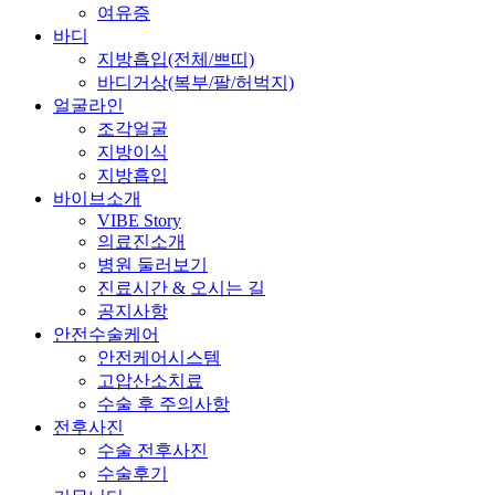
여유증
바디
지방흡입(전체/쁘띠)
바디거상(복부/팔/허벅지)
얼굴라인
조각얼굴
지방이식
지방흡입
바이브소개
VIBE Story
의료진소개
병원 둘러보기
진료시간 & 오시는 길
공지사항
안전수술케어
안전케어시스템
고압산소치료
수술 후 주의사항
전후사진
수술 전후사진
수술후기