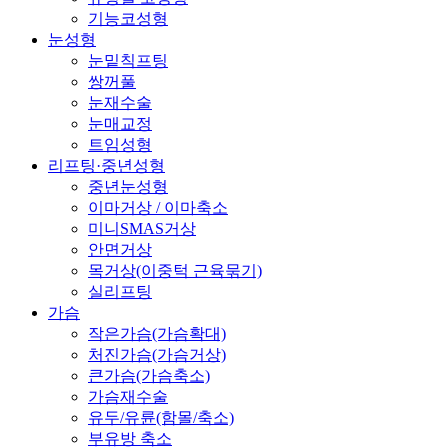
기능코성형
눈성형
눈밑칙프팅
쌍꺼풀
눈재수술
눈매교정
트임성형
리프팅·중년성형
중년눈성형
이마거상 / 이마축소
미니SMAS거상
안면거상
목거상(이중턱 근육묶기)
실리프팅
가슴
작은가슴(가슴확대)
처진가슴(가슴거상)
큰가슴(가슴축소)
가슴재수술
유두/유륜(함몰/축소)
부유방 축소