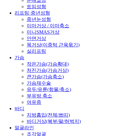
눈매교정
트임성형
리프팅·중년성형
중년눈성형
이마거상 / 이마축소
미니SMAS거상
안면거상
목거상(이중턱 근육묶기)
실리프팅
가슴
작은가슴(가슴확대)
처진가슴(가슴거상)
큰가슴(가슴축소)
가슴재수술
유두/유륜(함몰/축소)
부유방 축소
여유증
바디
지방흡입(전체/쁘띠)
바디거상(복부/팔/허벅지)
얼굴라인
조각얼굴