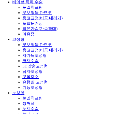
Close
바이브 특화 수술
Menu
눈밑칙프팅
무보형물 단연코
용코교정(비공 내리기)
토탈눈거상
작은가슴(가슴확대)
여유증
코성형
무보형물 단연코
용코교정(비공 내리기)
자가늑코성형
코재수술
3D맞춤코성형
남자코성형
콧볼축소
유형별 코성형
기능코성형
눈성형
눈밑칙프팅
쌍꺼풀
눈재수술