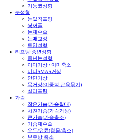
기능코성형
눈성형
눈밑칙프팅
쌍꺼풀
눈재수술
눈매교정
트임성형
리프팅·중년성형
중년눈성형
이마거상 / 이마축소
미니SMAS거상
안면거상
목거상(이중턱 근육묶기)
실리프팅
가슴
작은가슴(가슴확대)
처진가슴(가슴거상)
큰가슴(가슴축소)
가슴재수술
유두/유륜(함몰/축소)
부유방 축소