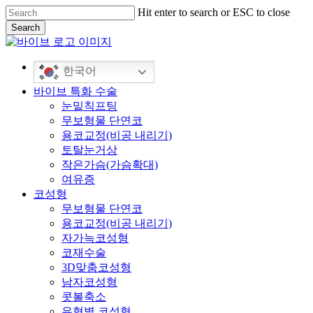
Skip
Hit enter to search or ESC to close
to
Search
main
Close
content
Search
한국어
Menu
바이브 특화 수술
눈밑칙프팅
무보형물 단연코
용코교정(비공 내리기)
토탈눈거상
작은가슴(가슴확대)
여유증
코성형
무보형물 단연코
용코교정(비공 내리기)
자가늑코성형
코재수술
3D맞춤코성형
남자코성형
콧볼축소
유형별 코성형