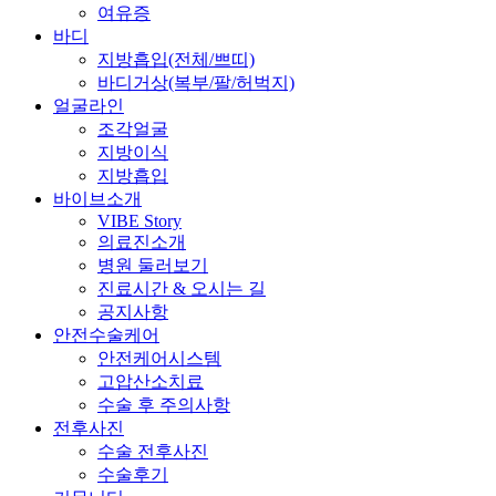
여유증
바디
지방흡입(전체/쁘띠)
바디거상(복부/팔/허벅지)
얼굴라인
조각얼굴
지방이식
지방흡입
바이브소개
VIBE Story
의료진소개
병원 둘러보기
진료시간 & 오시는 길
공지사항
안전수술케어
안전케어시스템
고압산소치료
수술 후 주의사항
전후사진
수술 전후사진
수술후기