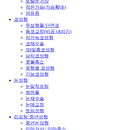
토탈눈거상
작은가슴(가슴확대)
여유증
코성형
무보형물 단연코
용코교정(비공 내리기)
자가늑코성형
코재수술
3D맞춤코성형
남자코성형
콧볼축소
유형별 코성형
기능코성형
눈성형
눈밑칙프팅
쌍꺼풀
눈재수술
눈매교정
트임성형
리프팅·중년성형
중년눈성형
이마거상 / 이마축소