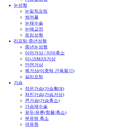
눈성형
눈밑칙프팅
쌍꺼풀
눈재수술
눈매교정
트임성형
리프팅·중년성형
중년눈성형
이마거상 / 이마축소
미니SMAS거상
안면거상
목거상(이중턱 근육묶기)
실리프팅
가슴
작은가슴(가슴확대)
처진가슴(가슴거상)
큰가슴(가슴축소)
가슴재수술
유두/유륜(함몰/축소)
부유방 축소
여유증