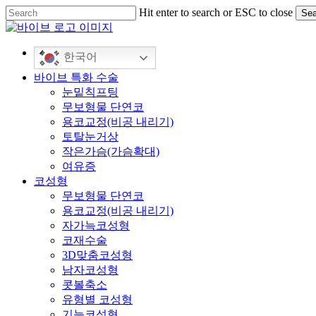
Skip
Hit enter to search or ESC to close
Sea
to
Close
main
Search
content
한국어
Menu
바이브 특화 수술
눈밑칙프팅
무보형물 단연코
용코교정(비공 내리기)
토탈눈거상
작은가슴(가슴확대)
여유증
코성형
무보형물 단연코
용코교정(비공 내리기)
자가늑코성형
코재수술
3D맞춤코성형
남자코성형
콧볼축소
유형별 코성형
기능코성형