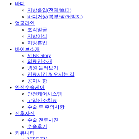
바디
지방흡입(전체/쁘띠)
바디거상(복부/팔/허벅지)
얼굴라인
조각얼굴
지방이식
지방흡입
바이브소개
VIBE Story
의료진소개
병원 둘러보기
진료시간 & 오시는 길
공지사항
안전수술케어
안전케어시스템
고압산소치료
수술 후 주의사항
전후사진
수술 전후사진
수술후기
커뮤니티